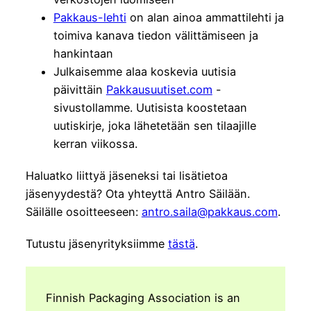
Pakkaus-lehti
on alan ainoa ammattilehti ja
toimiva kanava tiedon välittämiseen ja
hankintaan
Julkaisemme alaa koskevia uutisia
päivittäin
Pakkausuutiset.com
-
sivustollamme. Uutisista koostetaan
uutiskirje, joka lähetetään sen tilaajille
kerran viikossa.
Haluatko liittyä jäseneksi tai lisätietoa
jäsenyydestä? Ota yhteyttä Antro Säilään.
Säilälle osoitteeseen:
antro.saila@pakkaus.com
.
Tutustu jäsenyrityksiimme
tästä
.
Finnish Packaging Association is an