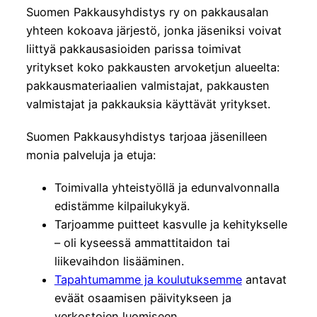
Suomen Pakkausyhdistys ry on pakkausalan
yhteen kokoava järjestö, jonka jäseniksi voivat
liittyä pakkausasioiden parissa toimivat
yritykset koko pakkausten arvoketjun alueelta:
pakkausmateriaalien valmistajat, pakkausten
valmistajat ja pakkauksia käyttävät yritykset.
Suomen Pakkausyhdistys tarjoaa jäsenilleen
monia palveluja ja etuja:
Toimivalla yhteistyöllä ja edunvalvonnalla
edistämme kilpailukykyä.
Tarjoamme puitteet kasvulle ja kehitykselle
– oli kyseessä ammattitaidon tai
liikevaihdon lisääminen.
Tapahtumamme ja koulutuksemme
antavat
eväät osaamisen päivitykseen ja
verkostojen luomiseen