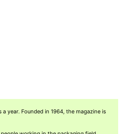
s a year. Founded in 1964, the magazine is
 people working in the packaging field.