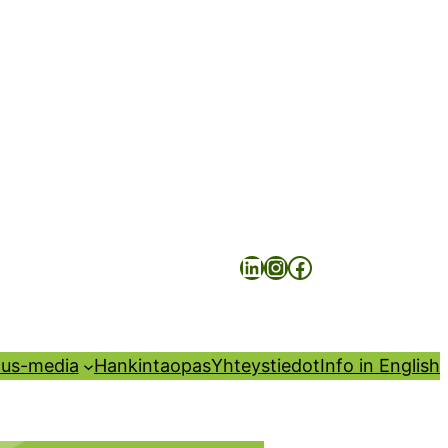
LinkedIn
Instagram
Facebook
us-media
Hankintaopas
Yhteystiedot
Info in English