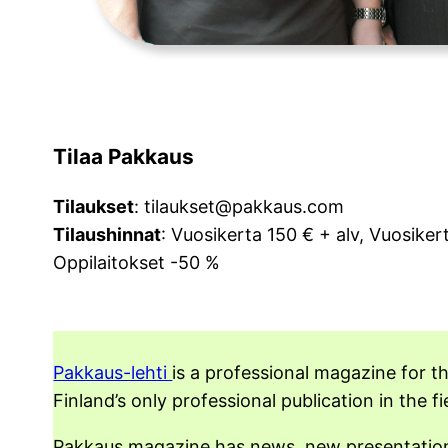
Tilaa Pakkaus
Tilaukset
: tilaukset@pakkaus.com
Tilaushinnat
: Vuosikerta 150 € + alv, Vuosiker
Oppilaitokset -50 %
Pakkaus-lehti
is a professional magazine for t
Finland’s only professional publication in the fi
Pakkaus magazine has news, new presentations, 