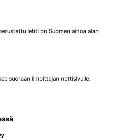
perustettu lehti on Suomen ainoa alan
see suoraan ilmoittajan nettisivulle.
essä
Oy