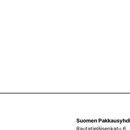
Suomen Pakkausyhdi
Rautatieläisenkatu 6