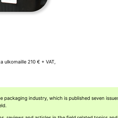
ta ulkomaille 210 € + VAT,
he packaging industry, which is published seven issue
eld.
reviews and articles in the field related topics and