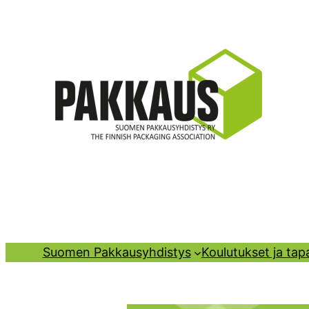
Siirry
sisältöön
Suomen Pakkausyhdistys
Koulutukset ja ta