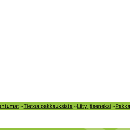
pahtumat
Tietoa pakkauksista
Liity jäseneksi
Pakka